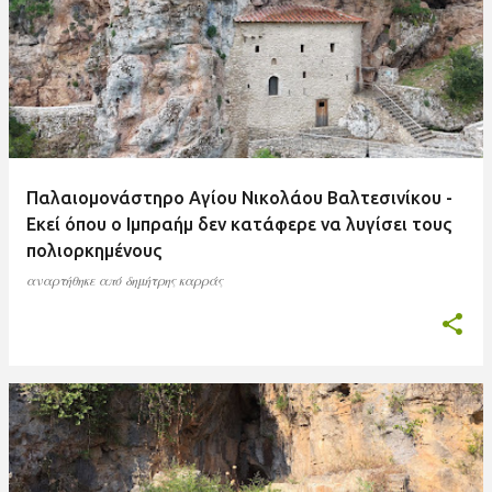
ν
α
ρ
τ
ή
σ
Παλαιομονάστηρο Αγίου Νικολάου Βαλτεσινίκου -
ε
Εκεί όπου ο Ιμπραήμ δεν κατάφερε να λυγίσει τους
ι
πολιορκημένους
ς
αναρτήθηκε από
δημήτρης καρράς