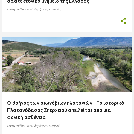
αρχιτεκτονικό μνημείο της Ελλάδας
αναρτήθηκε από
δημήτρης καρράς
Ο θρήνος των αιωνόβιων πλατανιών - Το ιστορικό
Πλατανόδασος Σπερχειού απειλείται από μια
φονική ασθένεια
αναρτήθηκε από
δημήτρης καρράς