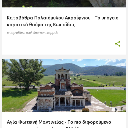
Καταβόθρα Παλαιόμυλου Ακραίφνιου - Το υπόγειο
καρστικό θαύμα της Κωπαΐδας
αναρτήθηκε από
δημήτρης καρράς
Αγία Φωτεινή Μαντινείας - Το πιο διφορούμενο