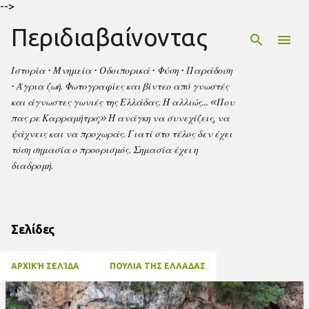
-->
Μετάβαση στο κύριο περιεχόμενο
Περιδιαβαίνοντας
Ιστορία • Μνημεία • Οδοιπορικά • Φύση • Παράδοση
• Άγρια ζωή. Φωτογραφίες και βίντεο από γνωστές
και άγνωστες γωνιές της Ελλάδας. Ή αλλιώς… «Που
πας ρε Καρραμήτρο;» Η ανάγκη να συνεχίζεις, να
ψάχνεις και να προχωράς. Γιατί στο τέλος δεν έχει
τόση σημασία ο προορισμός. Σημασία έχει η
διαδρομή.
Σελίδες
ΑΡΧΙΚΉ ΣΕΛΊΔΑ
ΠΟΥΛΙΑ ΤΗΣ ΕΛΛΑΔΑΣ
Α