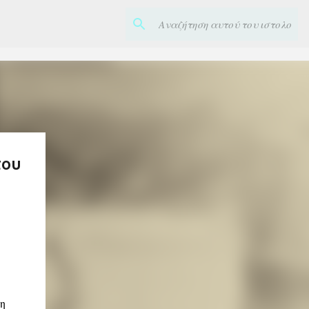
του
ρη