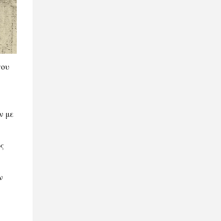
που
ν με
ς
ν