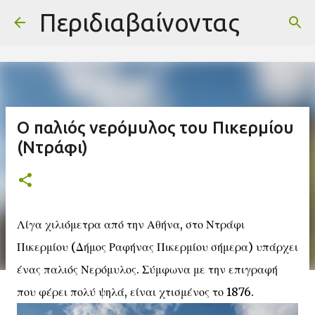
-->
Περιδιαβαίνοντας
Μετάβαση στο κύριο περιεχόμενο
Ο παλιός νερόμυλος του Πικερμίου
(Ντράφι)
Λίγα χιλιόμετρα από την Αθήνα, στο Ντράφι
Πικερμίου (Δήμος Ραφήνας Πικερμίου σήμερα) υπάρχει
ένας παλιός Νερόμυλος. Σύμφωνα με την επιγραφή
που φέρει πολύ ψηλά, είναι χτισμένος το 1876.