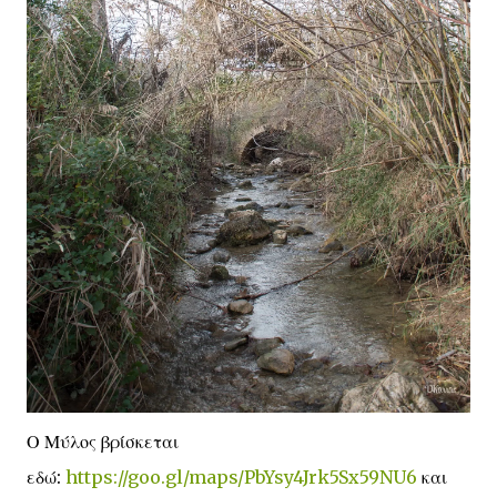
Ο Μύλος βρίσκεται
εδώ:
https://goo.gl/maps/PbYsy4Jrk5Sx59NU6
και