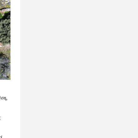
ύση,
ς
ά