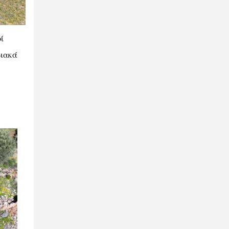
ί
διακά
ή