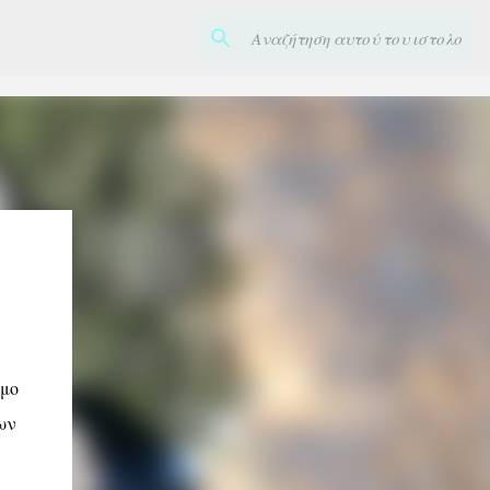
ιμο
ων