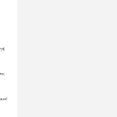
ωγή
τις
ικού