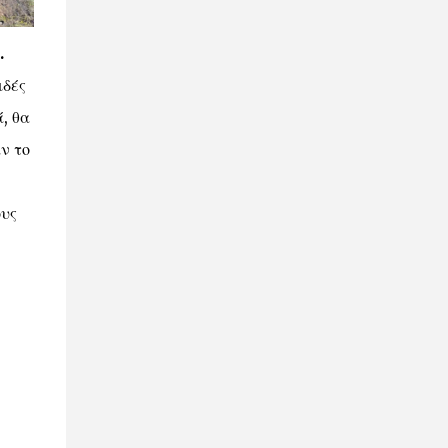
.
ιδές
, θα
ν το
ους