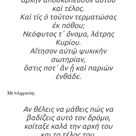
καὶ τέλος.
Καὶ τίς ὁ τοῦτον τερματώσας
ἐκ πόθου;
Νεόφυτος τ᾽ ὄνομα, λάτρης
Κυρίου.
Αἴτησον αὐτῷ ψυχικὴν
σωτηρίαν,
ὅστις ποτ᾽ ἂν ᾖ καὶ παριὼν
ἐνθάδε.
Μετάφραση:
Αν θέλεις να μάθεις πώς να
βαδίζεις αυτό τον δρόμο,
κοίταξε καλά την αρχή του
και το τέλος του.