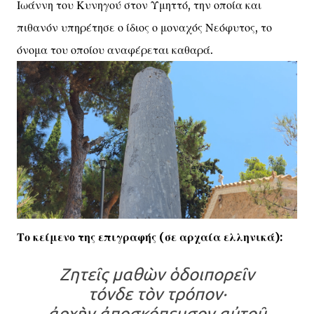
Ιωάννη του Κυνηγού στον Υμηττό, την οποία και
πιθανόν υπηρέτησε ο ίδιος ο μοναχός Νεόφυτος, το
όνομα του οποίου αναφέρεται καθαρά.
Το κείμενο της επιγραφής (σε αρχαία ελληνικά):
Ζητεῖς μαθὼν ὁδοιπορεῖν
τόνδε τὸν τρόπον·
ἀρχὴν ἀποσκόπευσον αὐτοῦ