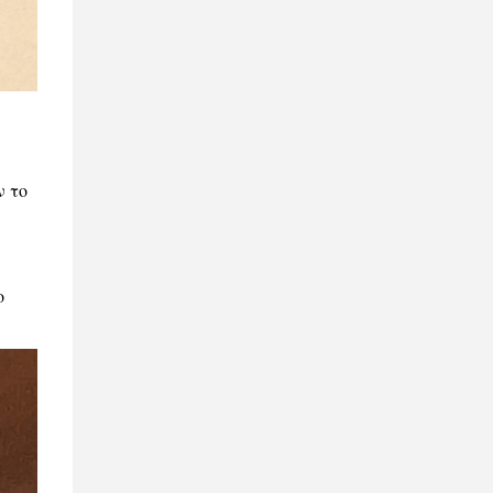
ν το
ο