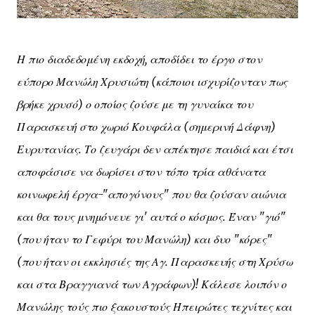
Η πιο διαδεδομένη εκδοχή, αποδίδει το έργο στον
εύπορο Μανώλη Χρυσιώτη (κάποιοι ισχυρίζονταν πως
βρήκε χρυσό) ο οποίος ζούσε με τη γυναίκα του
Παρασκευή στο χωριό Κουφάλα (σημερινή Δάφνη)
Ευρυτανίας. Το ζευγάρι δεν απέκτησε παιδιά και έτσι
αποφάσισε να δωρίσει στον τόπο τρία αθάνατα
κοινωφελή έργα-"απογόνους" που θα ζούσαν αιώνια
και θα τους μνημόνευε γι' αυτά ο κόσμος. Έναν "γιό"
(που ήταν το Γεφύρι του Μανώλη) και δυο "κόρες"
(που ήταν οι εκκλησιές της Αγ. Παρασκευής στη Χρύσω
και στα Βραγγιανά των Αγράφων)! Κάλεσε λοιπόν ο
Μανώλης τούς πιο ξακουστούς Ηπειρώτες τεχνίτες και