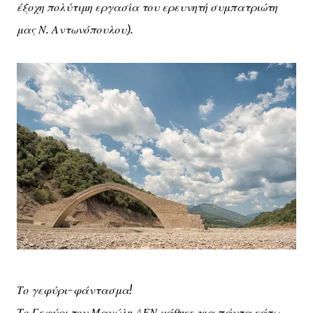
έξοχη πολύτιμη εργασία του ερευνητή συμπατριώτη
μας Ν. Αντωνόπουλου).
Το γεφύρι-φάντασμα!
Το Γεφύρι του Μανώλη ΔΕΝ χάθηκε για πάντα κάτω