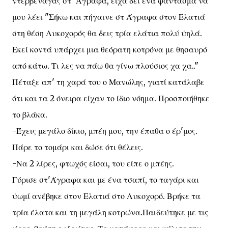
ντερβέναγας στ' Άγραφα, είχα δει ένα φάντασμα να
μου λέει "Σήκω και πήγαινε στ Άγραφα στον Ελατιά
στη θέση Λυκοχορός θα δεις τρία ελάτια πολύ ψηλά.
Εκεί κοντά υπάρχει μια θεόρατη κοτρόνα με θησαυρό
από κάτω. Τι λες να πάω θα γίνω πλούσιος χα χα.."
Πέταξε απ' τη χαρά του ο Μανώλης, γιατί κατάλαβε
ότι και τα 2 όνειρα είχαν το ίδιο νόημα. Προσποιήθηκε
το βλάκα.
-Έχεις μεγάλο δίκιο, μπέη μου, την έπαθα ο έρ'μος.
Πάρε το τομάρι και δώσε ότι θέλεις.
-Να 2 λίρες, φτωχός είσαι, του είπε ο μπέης.
Γύρισε στ'Άγραφα και με ένα τσαπί, το ταγάρι και
ψωμί ανέβηκε στον Ελατιά στο Λυκοχορό. Βρήκε τα
τρία έλατα και τη μεγάλη κοτρώνα.Παιδεύτηκε με τις