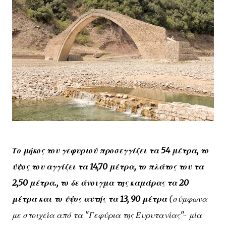
Το μήκος του γεφυριού προσεγγίζει τα 54 μέτρα, το
ύψος του αγγίζει τα 14,70 μ
έτρα
, το πλάτος του τα
2,50 μ
έτρα
., το δε άνοιγμα της καμάρας τα 20
μ
έτρα
και το ύψος αυτής τα 13, 90 μ
έτρα
(σύμφωνα
με στοιχεία από τα "Γεφύρια της Ευρυτανίας"- μία