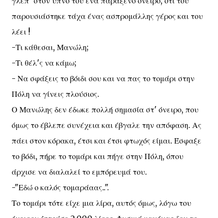
γλέπ' στον ύπνο του ένα παράξενο όνειρο, ότι του
παρουσιάστηκε τάχα ένας ασπρομάλλης γέρος και του
λέει !
-Τι κάθεσαι, Μανώλη;
-Τι θέλ'ς να κάμω;
- Να σφάξεις το βόιδι σου και να πας το τομάρι στην
Πόλη να γίνεις πλούσιος.
Ο Μανώλης δεν έδωκε πολλή σημασία στ' όνειρο, που
όμως το έβλεπε συνέχεια και έβγαλε την απόφαση. Ας
πάει στον κόρακα, έτσι και έτσι φτωχός είμαι. Έσφαξε
το βόδι, πήρε το τομάρι και πήγε στην Πόλη, όπου
άρχισε να διαλαλεί το εμπόρευμά του.
-"Εδώ ο καλός τομαράαας..".
Το τομάρι τότε είχε μια λίρα, αυτός όμως, λόγω του