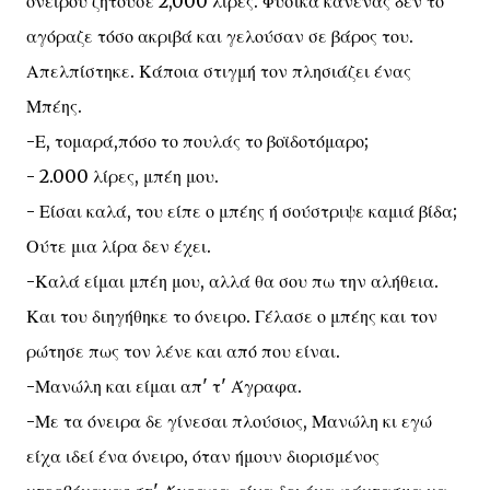
όνειρου ζητούσε 2,000 λίρες. Φυσικά κανένας δεν το
αγόραζε τόσο ακριβά και γελούσαν σε βάρος του.
Απελπίστηκε. Κάποια στιγμή τον πλησιάζει ένας
Μπέης.
-Ε, τομαρά,πόσο το πουλάς το βοϊδοτόμαρο;
- 2.000 λίρες, μπέη μου.
- Είσαι καλά, του είπε ο μπέης ή σούστριψε καμιά βίδα;
Ούτε μια λίρα δεν έχει.
-Καλά είμαι μπέη μου, αλλά θα σου πω την αλήθεια.
Και του διηγήθηκε το όνειρο. Γέλασε ο μπέης και τον
ρώτησε πως τον λένε και από που είναι.
-Μανώλη και είμαι απ' τ' Άγραφα.
-Με τα όνειρα δε γίνεσαι πλούσιος, Μανώλη κι εγώ
είχα ιδεί ένα όνειρο, όταν ήμουν διορισμένος