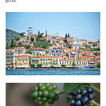
βόλτα.