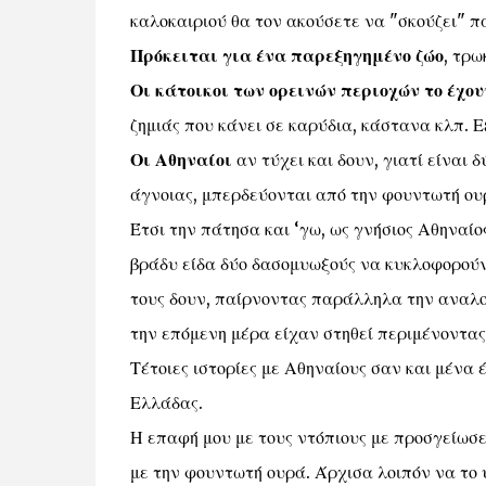
καλοκαιριού θα τον ακούσετε να "σκούζει" π
Πρόκειται για ένα παρεξηγημένο ζώο
, τρω
Οι κάτοικοι των ορεινών περιοχών το έχο
ζημιάς που κάνει σε καρύδια, κάστανα κλπ. 
Οι Αθηναίοι
αν τύχει και δουν, γιατί είναι 
άγνοιας, μπερδεύονται από την φουντωτή ου
Έτσι την πάτησα και ‘γω, ως γνήσιος Αθηναίο
βράδυ είδα δύο δασομυωξούς να κυκλοφορούν
τους δουν, παίρνοντας παράλληλα την αναλο
την επόμενη μέρα είχαν στηθεί περιμένοντα
Τέτοιες ιστορίες με Αθηναίους σαν και μένα 
Ελλάδας.
Η επαφή μου με τους ντόπιους με προσγείωσε
με την φουντωτή ουρά. Άρχισα λοιπόν να το