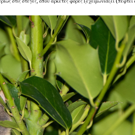
ρίως στις στέγες, όπου αρκετές φορές ξεχειμωνιάζει (πέφτει 