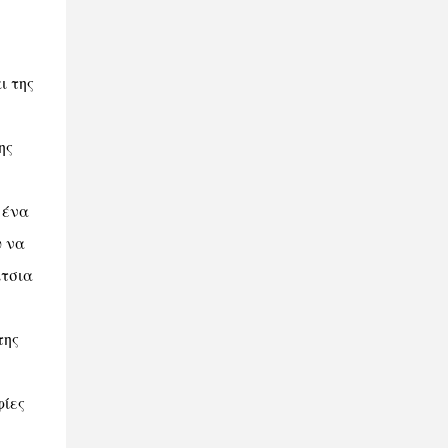
ι της
ης
 ένα
υ να
ίτσια
της
φίες