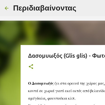
-->
Περιδιαβαίνοντας
Δασομυωξός (Glis glis) - Φωτ
Ο Δασομυωξός
ζει στα ορεινά της χώρας μας
κοντά σε χωριά γιατί εκεί εκτός από βελανίδ
αμύγδαλα, φουντούκια κλπ.