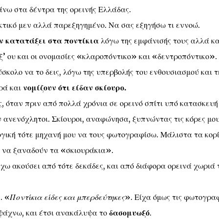
άνω στα δέντρα της ορεινής Ελλάδας.
κτικό μεν αλλά παρεξηγημένο. Να σας εξηγήσω τι εννοώ.
υν κατατάξει στα ποντίκια
λόγω της εμφάνισής τους αλλά κα
Εξ’ ου και οι ονομασίες «κλαροπόντικο» και «δεντροπόντικο».
δύσκολο να το δεις, λόγω της υπερβολής του ενθουσιασμού και τ
ρά και
νομίζουν ότι είδαν σκίουρο.
ς, όταν πριν από πολλά χρόνια σε ορεινό σπίτι υπό κατασκευή
 ανενόχλητοι. Σκίουροι, αναφώνησα, ξυπνώντας τις κόρες μο
γική τότε μηχανή μου να τους φωτογραφίσω. Μάλιστα τα κορ
ς να ξαναδούν τα «σκιουράκια».
έχω ακούσει από τότε δεκάδες, και από διάφορα ορεινά χωριά 
. «
Ποντίκια είδες και μπερδεύτηκες
». Είχα όμως τις φωτογρα
 ψάχνω, και έτσι ανακάλυψα το
δασομυωξό
.