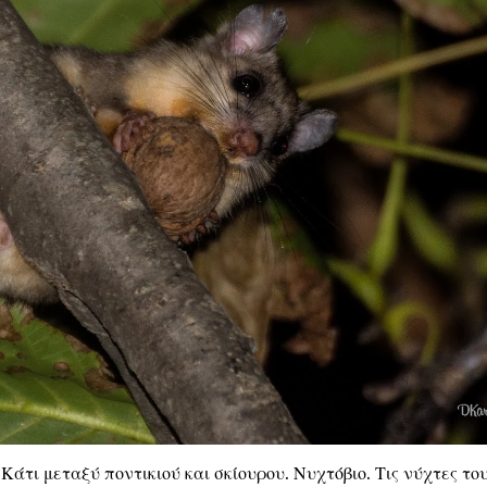
 Κάτι μεταξύ ποντικιού και σκίουρου. Νυχτόβιο. Τις νύχτες το